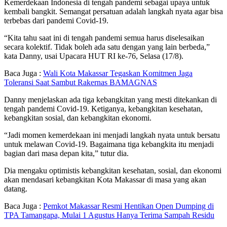
Kemerdekaan Indonesia di tengah pandemi sebagai upaya untuk
kembali bangkit. Semangat persatuan adalah langkah nyata agar bisa
terbebas dari pandemi Covid-19.
“Kita tahu saat ini di tengah pandemi semua harus diselesaikan
secara kolektif. Tidak boleh ada satu dengan yang lain berbeda,”
kata Danny, usai Upacara HUT RI ke-76, Selasa (17/8).
Baca Juga :
Wali Kota Makassar Tegaskan Komitmen Jaga
Toleransi Saat Sambut Rakernas BAMAGNAS
Danny menjelaskan ada tiga kebangkitan yang mesti ditekankan di
tengah pandemi Covid-19. Ketiganya, kebangkitan kesehatan,
kebangkitan sosial, dan kebangkitan ekonomi.
“Jadi momen kemerdekaan ini menjadi langkah nyata untuk bersatu
untuk melawan Covid-19. Bagaimana tiga kebangkita itu menjadi
bagian dari masa depan kita,” tutur dia.
Dia mengaku optimistis kebangkitan kesehatan, sosial, dan ekonomi
akan mendasari kebangkitan Kota Makassar di masa yang akan
datang.
Baca Juga :
Pemkot Makassar Resmi Hentikan Open Dumping di
TPA Tamangapa, Mulai 1 Agustus Hanya Terima Sampah Residu