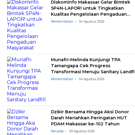
Diskominfo Makassar Gelar Bimtek
SP4N-LAPOR! untuk Tingkatkan
Kualitas Pengelolaan Pengaduan
Masyarakat
Pemerintahan
04 Agustus 2026
Munafri-Melinda Kunjungi TPA
Tamangapa Cek Progress
Transformasi Menuju Sanitary Landfil
Pemerintahan
04 Agustus 2026
Dzikir Bersama Hingga Aksi Donor
Darah Meriahkan Peringatan HUT
PDAM Makassar ke-102 Tahun
Perusda
03 Agustus 2026