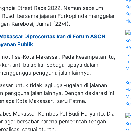
angngia Street Race 2022. Namun sebelum
i Rusdi bersama jajaran Forkopimda menggelar
pangan Karebosi, Jumat (22/4).
ty Makassar Dipresentasikan di Forum ASCN
Layanan Publik
otomotif se-Kota Makassar. Pada kesempatan itu,
kan anti balap liar sebagai upaya dalam
g mengganggu pengguna jalan lainnya.
ar untuk tidak lagi ugal-ugalan di jalanan.
an pengguna jalan lainnya. Dengan deklarasi ini
njaga Kota Makassar,” seru Fatma.
tabes Makassar Kombes Pol Budi Haryanto. Dia
r agar bersabar karena pemerintah tengah
ealisasi sesuai aturan.