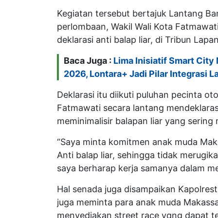
Kegiatan tersebut bertajuk Lantang B
perlombaan, Wakil Wali Kota Fatmawat
deklarasi anti balap liar, di Tribun La
Baca Juga :
Lima Inisiatif Smart Ci
2026, Lontara+ Jadi Pilar Integrasi 
Deklarasi itu diikuti puluhan pecinta 
Fatmawati secara lantang mendeklarasi
meminimalisir balapan liar yang serin
“Saya minta komitmen anak muda Makass
Anti balap liar, sehingga tidak merugik
saya berharap kerja samanya dalam me
Hal senada juga disampaikan Kapolres
juga meminta para anak muda Makassa
menyediakan street race yqng dapat ter