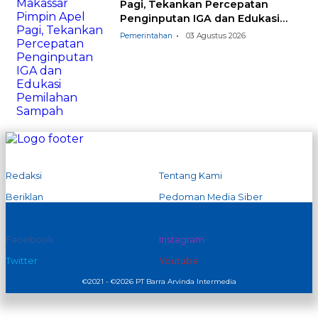
Pagi, Tekankan Percepatan
Penginputan IGA dan Edukasi
Pemilahan Sampah
Pemerintahan
03 Agustus 2026
Redaksi
Tentang Kami
Beriklan
Pedoman Media Siber
Kontak Kami
Privacy Policy
Facebook
Instagram
Twitter
Youtube
©2021 - ©2026 PT Barra Arvinda Intermedia