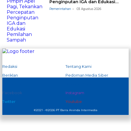
Penginputan IGA dan Edukasi
Pemilahan Sampah
Pemerintahan
03 Agustus 2026
Redaksi
Tentang Kami
Beriklan
Pedoman Media Siber
Kontak Kami
Privacy Policy
Facebook
Instagram
Twitter
Youtube
©2021 - ©2026 PT Barra Arvinda Intermedia