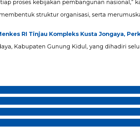
etiap proses kebijakan pembangunan nasional,” k
mbentuk struktur organisasi, serta merumuskan
Menkes RI Tinjau Kompleks Kusta Jongaya, Pe
aya, Kabupaten Gunung Kidul, yang dihadiri sel