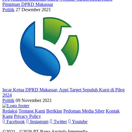
Pimpinan DPRD Makassar
Politik
27 Desember 2021
Incar Ketua DPRD Makassar, Appi Target Sepuluh Kursi di Pileg
2024
Politik
09 November 2021
Redaksi
Tentang Kami
Beriklan
Pedoman Media Siber
Kontak
Kami
Privacy Policy
Facebook
Instagram
Twitter
Youtube
©2021 - ©2026 PT Barra Arvinda Intermedia