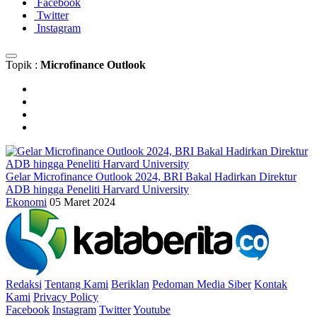
Facebook
Twitter
Instagram
Topik :
Microfinance Outlook
Gelar Microfinance Outlook 2024, BRI Bakal Hadirkan Direktur
ADB hingga Peneliti Harvard University
Ekonomi
05 Maret 2024
Redaksi
Tentang Kami
Beriklan
Pedoman Media Siber
Kontak
Kami
Privacy Policy
Facebook
Instagram
Twitter
Youtube