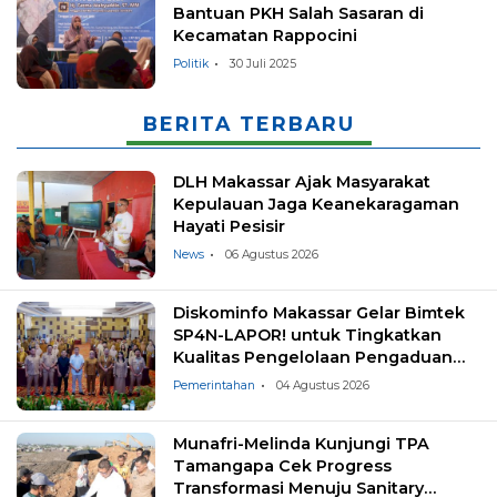
Bantuan PKH Salah Sasaran di
Kecamatan Rappocini
Politik
30 Juli 2025
BERITA TERBARU
DLH Makassar Ajak Masyarakat
Kepulauan Jaga Keanekaragaman
Hayati Pesisir
News
06 Agustus 2026
Diskominfo Makassar Gelar Bimtek
SP4N-LAPOR! untuk Tingkatkan
Kualitas Pengelolaan Pengaduan
Masyarakat
Pemerintahan
04 Agustus 2026
Munafri-Melinda Kunjungi TPA
Tamangapa Cek Progress
Transformasi Menuju Sanitary