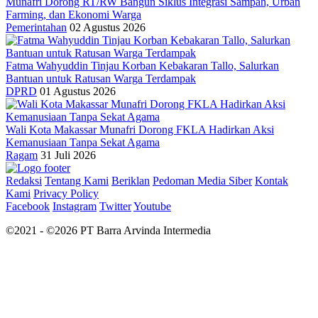
Munafri Dorong RT/RW Bangun Siklus Integrasi Sampah, Urban
Farming, dan Ekonomi Warga
Pemerintahan
02 Agustus 2026
Fatma Wahyuddin Tinjau Korban Kebakaran Tallo, Salurkan
Bantuan untuk Ratusan Warga Terdampak
DPRD
01 Agustus 2026
Wali Kota Makassar Munafri Dorong FKLA Hadirkan Aksi
Kemanusiaan Tanpa Sekat Agama
Ragam
31 Juli 2026
Redaksi
Tentang Kami
Beriklan
Pedoman Media Siber
Kontak
Kami
Privacy Policy
Facebook
Instagram
Twitter
Youtube
©2021 - ©2026 PT Barra Arvinda Intermedia