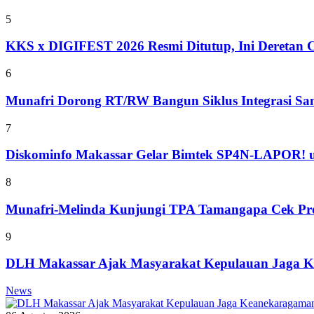
5
KKS x DIGIFEST 2026 Resmi Ditutup, Ini Deretan C
6
Munafri Dorong RT/RW Bangun Siklus Integrasi S
7
Diskominfo Makassar Gelar Bimtek SP4N-LAPOR! u
8
Munafri-Melinda Kunjungi TPA Tamangapa Cek Prog
9
DLH Makassar Ajak Masyarakat Kepulauan Jaga Ke
News