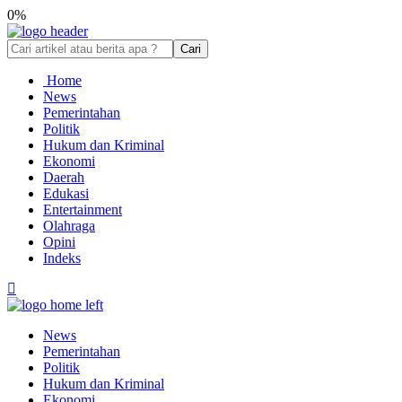
0%
Cari
Home
News
Pemerintahan
Politik
Hukum dan Kriminal
Ekonomi
Daerah
Edukasi
Entertainment
Olahraga
Opini
Indeks
News
Pemerintahan
Politik
Hukum dan Kriminal
Ekonomi