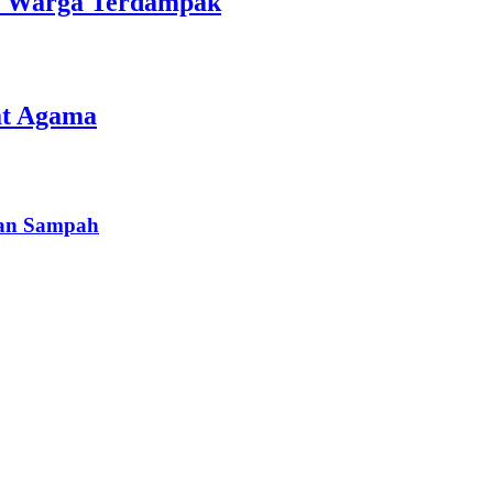
an Warga Terdampak
at Agama
han Sampah