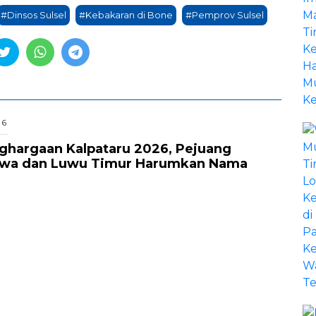
#Dinsos Sulsel
#Kebakaran di Bone
#Pemprov Sulsel
26
nghargaan Kalpataru 2026, Pejuang
owa dan Luwu Timur Harumkan Nama