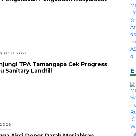
gustus 2026
unjungi TPA Tamangapa Cek Progress
E
 Sanitary Landfill
 2026
gga Aksi Donor Darah Meriahkan