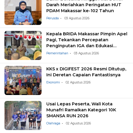
Darah Meriahkan Peringatan HUT
PDAM Makassar ke-102 Tahun
Perusda
03 Agustus 2026
Kepala BRIDA Makassar Pimpin Apel
Pagi, Tekankan Percepatan
Penginputan IGA dan Edukasi
Pemilahan Sampah
Pemerintahan
03 Agustus 2026
KKS x DIGIFEST 2026 Resmi Ditutup,
Ini Deretan Capaian Fantastisnya
Ekonomi
02 Agustus 2026
Usai Lepas Peserta, Wali Kota
Munafri Ramaikan Kategori 10K
SMANSA RUN 2026
Olahraga
02 Agustus 2026