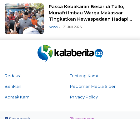
Pasca Kebakaran Besar di Tallo,
Munafri Imbau Warga Makassar
Tingkatkan Kewaspadaan Hadapi
Musim Kemarau
News
31 Juli 2026
Redaksi
Tentang Kami
Beriklan
Pedoman Media Siber
Kontak Kami
Privacy Policy
Facebook
Instagram
Twitter
Youtube