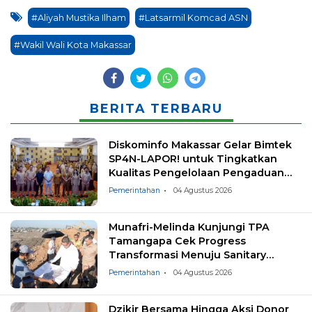
#Aliyah Mustika Ilham
#Latsarmil Komcad ASN
#Wakil Wali Kota Makassar
BERITA TERBARU
Diskominfo Makassar Gelar Bimtek
SP4N-LAPOR! untuk Tingkatkan
Kualitas Pengelolaan Pengaduan
Masyarakat
Pemerintahan
04 Agustus 2026
Munafri-Melinda Kunjungi TPA
Tamangapa Cek Progress
Transformasi Menuju Sanitary
Landfill
Pemerintahan
04 Agustus 2026
Dzikir Bersama Hingga Aksi Donor