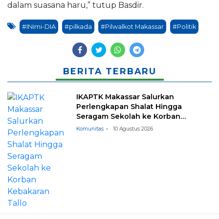
dalam suasana haru,” tutup Basdir.
#INimi-DIA
#pilkada
#Pilwalkot Makassar
#Politik
BERITA TERBARU
IKAPTK Makassar Salurkan
Perlengkapan Shalat Hingga
Seragam Sekolah ke Korban
Kebakaran Tallo
Komunitas
10 Agustus 2026