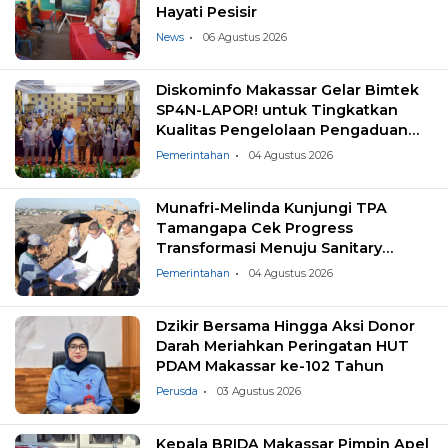
Hayati Pesisir
News
06 Agustus 2026
Diskominfo Makassar Gelar Bimtek
SP4N-LAPOR! untuk Tingkatkan
Kualitas Pengelolaan Pengaduan
Masyarakat
Pemerintahan
04 Agustus 2026
Munafri-Melinda Kunjungi TPA
Tamangapa Cek Progress
Transformasi Menuju Sanitary
Landfill
Pemerintahan
04 Agustus 2026
Dzikir Bersama Hingga Aksi Donor
Darah Meriahkan Peringatan HUT
PDAM Makassar ke-102 Tahun
Perusda
03 Agustus 2026
Kepala BRIDA Makassar Pimpin Apel