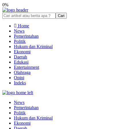
0%
Cari
Home
News
Pemerintahan
Politik
Hukum dan Kriminal
Ekonomi
Daerah
Edukasi
Entertainment
Olahraga
Opini
Indeks
News
Pemerintahan
Politik
Hukum dan Kriminal
Ekonomi
Daerah