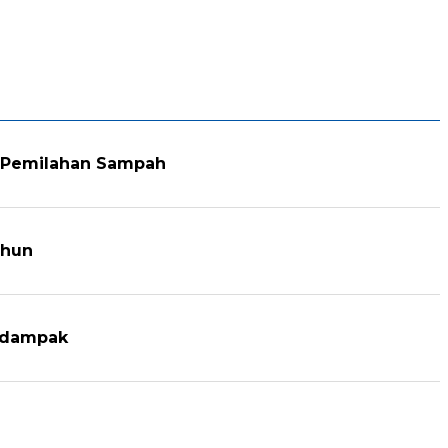
i Pemilahan Sampah
ahun
erdampak