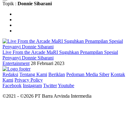
Topik :
Donnie Sibarani
Live From the Arcade MaRI Suguhkan Penampilan Spesial
Penyanyi Donnie Sibarani
Entertainment
28 Februari 2023
Redaksi
Tentang Kami
Beriklan
Pedoman Media Siber
Kontak
Kami
Privacy Policy
Facebook
Instagram
Twitter
Youtube
©2021 - ©2026 PT Barra Arvinda Intermedia