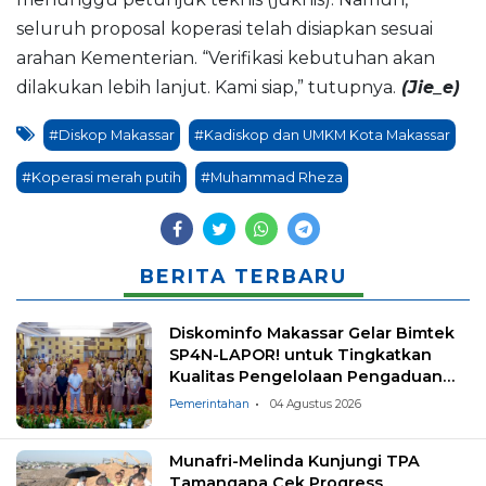
seluruh proposal koperasi telah disiapkan sesuai
arahan Kementerian. “Verifikasi kebutuhan akan
dilakukan lebih lanjut. Kami siap,” tutupnya.
(Jie_e)
#Diskop Makassar
#Kadiskop dan UMKM Kota Makassar
#Koperasi merah putih
#Muhammad Rheza
BERITA TERBARU
Diskominfo Makassar Gelar Bimtek
SP4N-LAPOR! untuk Tingkatkan
Kualitas Pengelolaan Pengaduan
Masyarakat
Pemerintahan
04 Agustus 2026
Munafri-Melinda Kunjungi TPA
Tamangapa Cek Progress