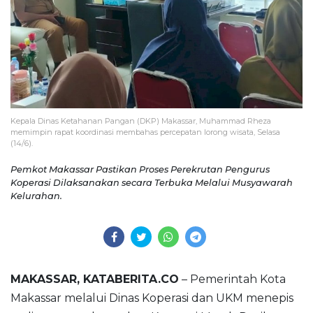
Kepala Dinas Ketahanan Pangan (DKP) Makassar, Muhammad Rheza
memimpin rapat koordinasi membahas percepatan lorong wisata, Selasa
(14/6).
Pemkot Makassar Pastikan Proses Perekrutan Pengurus
Koperasi Dilaksanakan secara Terbuka Melalui Musyawarah
Kelurahan.
MAKASSAR, KATABERITA.CO
– Pemerintah Kota
Makassar melalui Dinas Koperasi dan UKM menepis