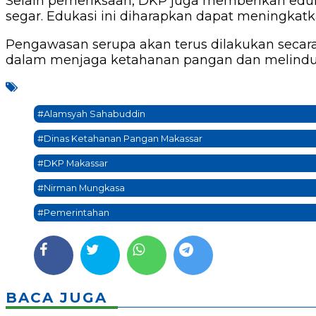
Selain pemeriksaan, DKP juga memberikan edu
segar. Edukasi ini diharapkan dapat meningka
Pengawasan serupa akan terus dilakukan secara
dalam menjaga ketahanan pangan dan melindun
#Alamsyah Sahabuddin
#Dinas Ketahanan Pangan Makassar
#DKP Makassar
#Nirman Mungkasa
#Pemerintahan
BACA JUGA