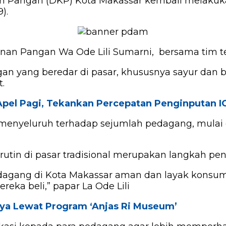
n Pangan (DKP) Kota Makassar kembali melakuk
).
nan Pangan Wa Ode Lili Sumarni, bersama tim t
an yang beredar di pasar, khususnya sayur dan 
.
Apel Pagi, Tekankan Percepatan Penginputan 
nyeluruh terhadap sejumlah pedagang, mulai dar
utin di pasar tradisional merupakan langkah pe
dagang di Kota Makassar aman dan layak konsum
eka beli,” papar La Ode Lili
ya Lewat Program ‘Anjas Ri Museum’