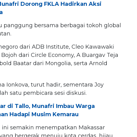
Munafri Dorong FKLA Hadirkan Aksi
a
tu panggung bersama berbagai tokoh global
tan.
egoro dari ADB Institute, Cleo Kawawaki
 Bojoh dari Circle Economy, A Buargav Teja
old Baatar dari Mongolia, serta Arnold
 Ionkova, turut hadir, sementara Joy
lah satu pembicara sesi diskusi.
r di Tallo, Munafri Imbau Warga
aan Hadapi Musim Kemarau
tusi ini semakin menempatkan Makassar
 yang bergerak menuju kota cerdas, hijau,