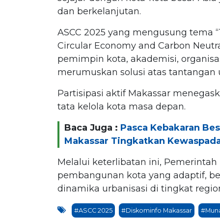
dan berkelanjutan.
ASCC 2025 yang mengusung tema “To
Circular Economy and Carbon Neutral
pemimpin kota, akademisi, organisas
merumuskan solusi atas tantangan 
Partisipasi aktif Makassar menegas
tata kelola kota masa depan.
Baca Juga :
Pasca Kebakaran Besa
Makassar Tingkatkan Kewaspad
Melalui keterlibatan ini, Pemerinta
pembangunan kota yang adaptif, b
dinamika urbanisasi di tingkat regi
#ASCC 2025
#Diskominfo Makassar
#Munaf