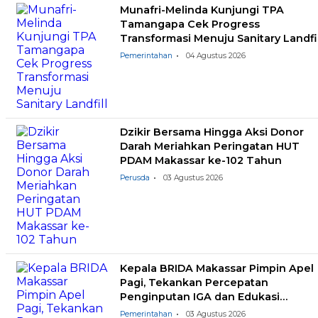
Munafri-Melinda Kunjungi TPA
Tamangapa Cek Progress
Transformasi Menuju Sanitary Landfil
Pemerintahan
04 Agustus 2026
Dzikir Bersama Hingga Aksi Donor
Darah Meriahkan Peringatan HUT
PDAM Makassar ke-102 Tahun
Perusda
03 Agustus 2026
Kepala BRIDA Makassar Pimpin Apel
Pagi, Tekankan Percepatan
Penginputan IGA dan Edukasi
Pemilahan Sampah
Pemerintahan
03 Agustus 2026