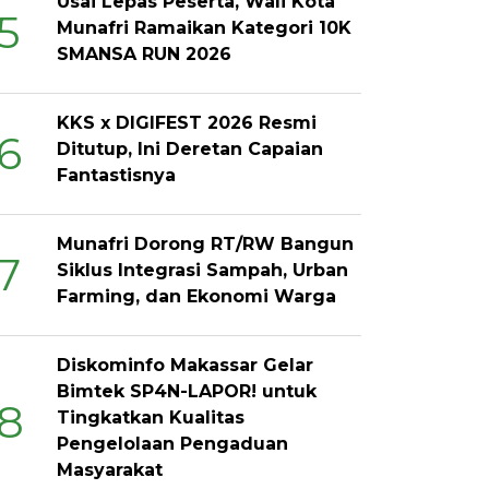
Usai Lepas Peserta, Wali Kota
5
Munafri Ramaikan Kategori 10K
SMANSA RUN 2026
KKS x DIGIFEST 2026 Resmi
6
Ditutup, Ini Deretan Capaian
Fantastisnya
Munafri Dorong RT/RW Bangun
7
Siklus Integrasi Sampah, Urban
Farming, dan Ekonomi Warga
Diskominfo Makassar Gelar
Bimtek SP4N-LAPOR! untuk
8
Tingkatkan Kualitas
Pengelolaan Pengaduan
Masyarakat