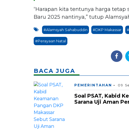
“Harapan kita tentunya harga tetap
Baru 2025 nantinya,” tutup Alamsya
#Alamsyah Sahabuddin
#DKP Makassar
#
#Perayaan Natal
BACA JUGA
PEMERINTAHAN
09 S
Soal PSAT, Kabid 
Sarana Uji Aman Pe