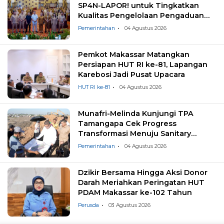
SP4N-LAPOR! untuk Tingkatkan
Kualitas Pengelolaan Pengaduan
Masyarakat
Pemerintahan
04 Agustus 2026
Pemkot Makassar Matangkan
Persiapan HUT RI ke-81, Lapangan
Karebosi Jadi Pusat Upacara
HUT RI ke-81
04 Agustus 2026
Munafri-Melinda Kunjungi TPA
Tamangapa Cek Progress
Transformasi Menuju Sanitary
Landfill
Pemerintahan
04 Agustus 2026
Dzikir Bersama Hingga Aksi Donor
Darah Meriahkan Peringatan HUT
PDAM Makassar ke-102 Tahun
Perusda
03 Agustus 2026