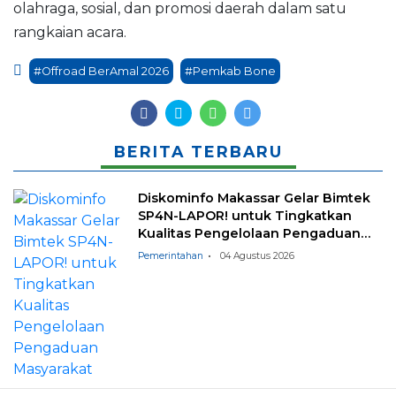
olahraga, sosial, dan promosi daerah dalam satu
rangkaian acara.
#Offroad BerAmal 2026
#Pemkab Bone
BERITA TERBARU
Diskominfo Makassar Gelar Bimtek
SP4N-LAPOR! untuk Tingkatkan
Kualitas Pengelolaan Pengaduan
Masyarakat
Pemerintahan
04 Agustus 2026