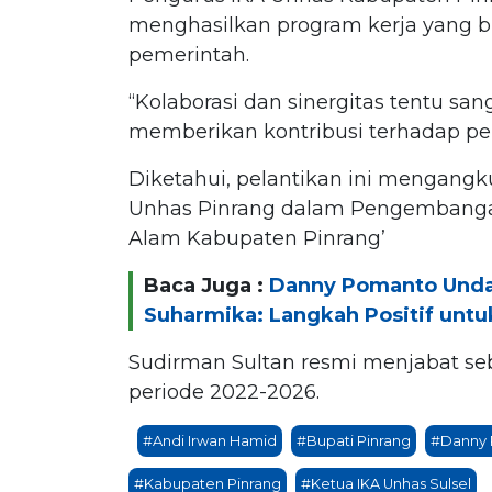
menghasilkan program kerja yang b
pemerintah.
“Kolaborasi dan sinergitas tentu sa
memberikan kontribusi terhadap p
Diketahui, pelantikan ini mengangku
Unhas Pinrang dalam Pengembang
Alam Kabupaten Pinrang’
Baca Juga :
Danny Pomanto Undang
Suharmika: Langkah Positif unt
Sudirman Sultan resmi menjabat se
periode 2022-2026.
#Andi Irwan Hamid
#Bupati Pinrang
#Danny
#Kabupaten Pinrang
#Ketua IKA Unhas Sulsel