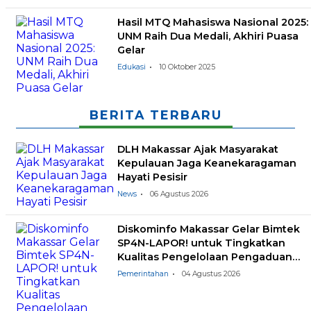
Hasil MTQ Mahasiswa Nasional 2025:
UNM Raih Dua Medali, Akhiri Puasa
Gelar
Edukasi
10 Oktober 2025
BERITA TERBARU
DLH Makassar Ajak Masyarakat
Kepulauan Jaga Keanekaragaman
Hayati Pesisir
News
06 Agustus 2026
Diskominfo Makassar Gelar Bimtek
SP4N-LAPOR! untuk Tingkatkan
Kualitas Pengelolaan Pengaduan
Masyarakat
Pemerintahan
04 Agustus 2026